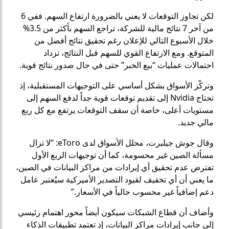
لكن تجاوز التوقعات لا يعني بالضرورة ارتفاع السهم. ففي 6
من آخر 7 نتائج مالية للشركة، تراجع السهم بأكثر من 3.5%
خلال الأسبوع التالي للإعلان رغم تحقيق نتائج أفضل من
المتوقع. ومع الارتفاع القوي للسهم قبل النتائج، تزداد
احتمالات عمليات “بيع الخبر” حتى في حال صدور نتائج قوية.
وتركّز الأسواق بشكل أساسي على التوجيهات المستقبلية، إذ
تحتاج Nvidia إلى تقديم توقعات قوية جداً لدفع السهم إلى
مستويات أعلى، خاصة أن سقف التوقعات يرتفع مع كل ربع
مالي جديد.
وقال جوش جيلبرت، محلل الأسواق لدى eToro: “لا تزال
مسألة الصين غير محسومة، كما أن توجيهات الربع الأول
تفترض عدم تحقيق أي إيرادات من مراكز البيانات في الصين،
ما يعني أن أي تخفيف لقيود التصدير الأميركية سيُعتبر عامل
دعم إضافياً غير محسوب حالياً في الأسعار.”
وأضاف أن قطاع الشبكات سيكون أيضاً محور اهتمام رئيسي
إلى جانب إيرادات مراكز البيانات، إذ تعتمد تطبيقات الذكاء