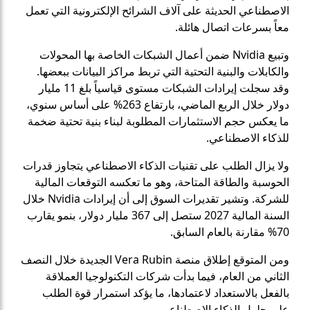
الاصطناعي الحديثة على آلاف الشرائح الإلكترونية التي تعمل
معاً بسرعات اتصال هائلة.
وتبيع Nvidia ضمن أعمال الشبكات الخاصة بها المحولات
والكابلات والبنية التحتية التي تربط مراكز البيانات ببعضها.
وقد سجلت إيرادات الشبكات مستوى قياسياً بلغ 11 مليار
دولار خلال الربع الماضي، بارتفاع 263% على أساس سنوي،
ما يعكس حجم الاستثمارات المطلوبة لبناء بنية تحتية ضخمة
للذكاء الاصطناعي.
ولا يزال الطلب على تقنيات الذكاء الاصطناعي يتجاوز قدرات
الحوسبة والطاقة المتاحة، وهو ما تعكسه التوقعات المالية
للشركة. وتشير تقديرات السوق إلى أن إيرادات Nvidia خلال
السنة المالية 2027 ستصل إلى 367 مليار دولار، بنمو يقارب
70% مقارنة بالعام السابق.
ومن المتوقع إطلاق منصة Vera Rubin الجديدة خلال النصف
الثاني من العام، فيما بدأت شركات التكنولوجيا العملاقة
بالفعل بالاستعداد لاعتمادها، ما يؤكد استمرار قوة الطلب
على حلول الذكاء الاصطناعي.