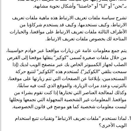
بـ”نحن” أو “لنا” أو “خاصتنا” وأشكال نحوية مشابهة.
تشرح سياسة ملفات تعريف الارتباط هذه ماهية ملفات تعريف
الارتباط، وكيف نستخدمها، وكيف قد يستخدم شركاؤنا من
الأطراف الثالثة ملفات تعريف الارتباط على مواقعنا، والخيارات
المتاحة لك بخصوص ملفات تعريف الارتباط.
يتم جمع معلومات عامة عن زيارات مواقعنا عبر خوادم حواسيبنا،
من خلال ملفات صغيرة تُسمى “كوكيز” ينقلها موقعنا إلى القرص
الصلب لجهاز الكمبيوتر الخاص بك عبر متصفح الويب لديك (إذا
سمحت بتلقي “الكوكيز”). تُستخدم هذه “الكوكيز” لتتبع حركة
المستخدمين، بإبلاغنا عن الصفحات التي تتم زيارتها على موقعنا،
بالترتيب وعدد مرات الزيارة، والموقع الذي كنت فيه سابقًا،
وكذلك لمعالجة العناصر التي تختارها إذا كنت تقوم بشراء من
مواقعنا. المعلومات غير الشخصية المجهولة التي نجمعها ونحللها
ليست معلومات شخصية كما هو موضح في قانون الخصوصية.
لماذا نستخدم “ملفات تعريف الارتباط” وتقنيات تتبع استخدام
الويب الأخرى؟