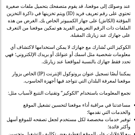
عند وصولك إلى موقعنا، قد يقوم متصفحك بتحميل ملفات صغيرة
تحتوي على رقم تعريف فريد (ID) ويتم تخزينها في ذاكرة التخزين
المؤقتة (الكاش) على جهاز الكمبيوتر الخاص بك. الغرض من هذه
الملفات ذات الرقم التعريفي الفريد هو تمكين موقعنا من التعرف
على جهازك عند زيارتك المقبلة.
الكوكيز التي تُشارك مع جهازك لا يمكن استخدامها لاكتشاف أي
معلومات شخصية مثل اسمك أو عنوانك أو بريدك الإلكتروني؛ فهي
تحدد فقط جهازك بالنسبة لمواقعنا عند زيارتك.
يمكننا أيضًا تسجيل عنوان بروتوكول الإنترنت (IP) الخاص بزوار
موقعنا لمعرفة البلدان التي تتواجد فيها أجهزة الحاسوب.
نجمع المعلومات باستخدام “الكوكيز” وتقنيات التتبع لأسباب مثل:
مساعدتنا في مراقبة أداء موقعنا لتحسين تشغيل الموقع
والخدمات التي نقدمها؛
توفير خدمات مخصصة لكل مستخدم لجعل تصفحه للموقع أسهل
وأكثر فائدة؛
بيع الإعلانات على الموقع لتغطية بعض تكاليف التشغيل وتحسين