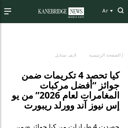
Ar
الصفحة الرئيسية
لايف ستايل
كيا تحصد 4 تكريمات ضمن
جوائز “أفضل مركبات
المغامرات لعام 2026” من يو
إس نيوز آند وورلد ريبورت
حصدت 4 طرازات من كيا جوائز ضمن