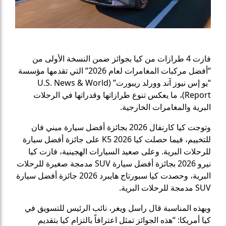
فازت 4 طرازات من كيا بجوائز ضمن النسخة الأولى من
“أفضل مركبات المغامرات لعام 2026” التي تقدمها مؤسسة
“يو إس نيوز آند وورلد ريبورت” (U.S. News & World
Report)، ما يعكس تنوع طرازاتها وقدراتها في الرحلات
البرية والمغامرات الخارجية.
وتوجت كيا كارنفال 2026 بجائزة أفضل سيارة ميني فان
للتخييم، فيما حصلت كيا K5 2026 على جائزة أفضل سيارة
للرحلات البرية. وعلى صعيد السيارات الهجينية، فازت كيا
نيرو 2026 بجائزة أفضل سيارة SUV مدمجة صغيرة للرحلات
البرية، وحصدت كيا سبورتاج هايبرد 2026 جائزة أفضل سيارة
SUV مدمجة للرحلات البرية.
وبهذه المناسبة قال راسل ويغر، نائب الرئيس للتسويق في
كيا أمريكا: “هذه الجوائز تمثل اعترافاً بالتزام كيا بتقديم