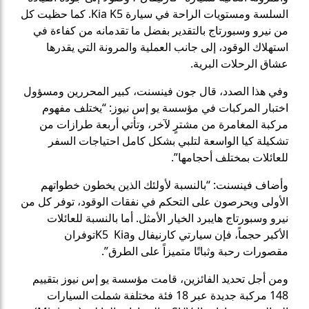
السلسة ومستويات الراحة في سيارة Kia K5. كما حظيت كل
من نيرو وسبورتاج بالتقدير بفضل ما تقدمانه من كفاءة في
استهلاك الوقود، إلى جانب العملية والمرونة التي يقدرها
عشاق الرحلات البرية.
وفي هذا الصدد، قال جون فينسنت، كبير المحررين ومسؤول
اختبار المركبات في مؤسسة يو إس نيوز: “يختلف مفهوم
مركبة المغامرة من مشترٍ لآخر، وتأتي أربعة طرازات من
تشكيلة كيا الواسعة لتلبي بشكل كامل احتياجات السفر
للعائلات بمختلف أحجامها”.
وأضاف فينسنت: “بالنسبة لأولئك الذين يخطون خطواتهم
الأولى ويحرصون على التحكم في نفقات الوقود، توفر كل من
نيرو وسبورتاج هايبرد الخيار الأمثل. أما بالنسبة للعائلات
الأكبر حجماً، فإن سيارتي كارنيفال وK5 Kiaتوفران
مقصورات رحبة وثباتًا متميزاً على الطرق”.
ومن أجل تحديد الفائزين، قامت مؤسسة يو إس نيوز بتقييم
148 مركبة جديدة عبر 18 فئة مختلفة شملت السيارات