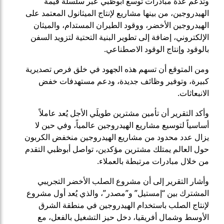
وتدعم عدة مبادرات توسع أبوظبي عبر سلسلة قيمة
الهيدروجين، من بينها مشاريع لإنتاج الميثانول المعتمد على
الهيدروجين الأخضر، ووقود الطيران المستدام، والميثان
الإلكتروني، إضافة إلى تطوير البنية التحتية لتزويد السفن
بالوقود وإنتاج الوقود الاصطناعي.
ومن المتوقع أن تسهم هذه الجهود في خلق فرص تصديرية
كبيرة، وتوفير وظائف جديدة، ودعم مستهدفات خفض
الانبعاثات.
وأكد التقرير أن تأمين مشترين طويلَي الأجل يُعد عاملاً
أساسياً لتوسيع مشاريع الهيدروجين عالمياً، وفي حين لا
يزال عدد محدود من مشاريع الهيدروجين منخفض الكربون
حول العالم يمتلك مشترين مؤكدين، تواصل أبوظبي التقدم
من خلال مبادرات مرتبطة بالعملاء.
وأشار التقرير إلى أن مشروع الصلب الأخضر التجريبي
المشترك بين “إمستيل” و”مصدر”، والذي يُعد أول مشروع
لإنتاج الصلب باستخدام الهيدروجين في منطقة الشرق
الأوسط وشمال أفريقيا، دخل حيز التشغيل بالفعل، مع