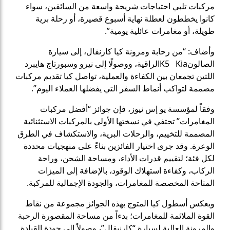
مركبات تلبي احتياجات شريحة واسعة من السائقين، سواء
كانوا يخططون لعطلة نهاية أسبوع قصيرة، أو رحلة برية
طويلة، أو مغامرات عائلية يومية”.
وأضاف: “من رحابة ومرونة كيا كارنفال، إلى سيارة
الصالونK5 Kiaالراقية، ووصولًا إلى نيرو وسبورتاج هايبرد
اللتين تجمعان بين الكفاءة والعملية، تواصل كيا تقديم مركبات
مصممة لتواكب أنماط السفر التي يفضلها العملاء اليوم”.
وفقاً لمؤسسة يو إس نيوز، فإن جوائز “أفضل مركبات
المغامرات” تحتفي في نسختها الأولى بالمركبات الاستثنائية
المصممة للتخييم، والرحلات البرية، والاستكشاف في الطرق
الوعرة. وقد جرى اختيار الفائزين بناءً على منهجيات محددة
لكل فئة؛ لتقييم قدرات الأداء، ومساحة الشحن، وراحة
الركاب، وكفاءة استهلاك الوقود، بالإضافة إلى الميزات
المتاحة المخصصة للمغامرات، والجودة الإجمالية للمركبة.
ويعكس أسطول كيا المتوج بهذه الجوائز مجموعة من نقاط
القوة الملائمة للمغامرات؛ بدءاً من مساحة المقصورة الرحبة
والمرونة العالية لسيارة “كارنيفال”، وصولاً إلى جودة القيادة