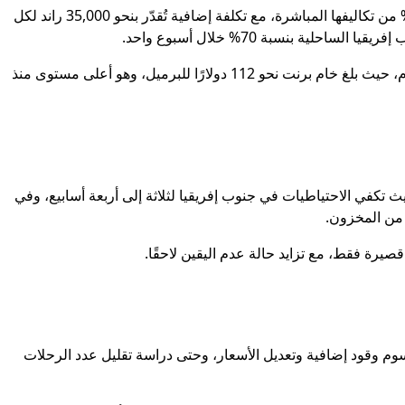
وأوضحت شركة FlySafair أن الوقود يمثل حتى 55% من تكاليفها المباشرة، مع تكلفة إضافية تُقدّر بنحو 35,000 راند لكل
ية بنسبة 70% خلال أسبوع واحد.
وقد تستمر الأسعار في الارتفاع مع صعود النفط الخام، حيث بلغ خام برنت نحو 112 دولارًا للبرميل، وهو أعلى مستوى منذ
يث تكفي الاحتياطيات في جنوب إفريقيا لثلاثة إلى أربعة أسابيع، وفي
صيرة فقط، مع تزايد حالة عدم اليقين لاحقًا.
م وقود إضافية وتعديل الأسعار، وحتى دراسة تقليل عدد الرحلات