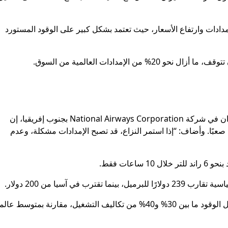
مدادات وارتفاع الأسعار، حيث تعتمد بشكل كبير على الوقود المستورد
 الإمدادات العالمية من السوق.
قال جاني دي كليرك، المدير التنفيذي لعمليات الطيران في شركة National Airways Corporation بجنوب إفريقيا، إن
 صعبًا. وأضاف: “إذا استمر النزاع، قد تصبح الإمدادات مشكلة، وعدم
عات فقط.
 في آسيا من 200 دولار.
وتتأثر شركات الطيران الإفريقية بشكل أكبر، إذ يشكل الوقود ما بين 30% و40% من تكاليف التشغيل، مقارنة بمتوسط 