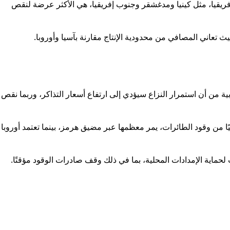
 شرق وجنوب إفريقيا، مثل كينيا ومدغشقر وجنوب إفريقيا، هي الأكثر عرضة لنقص
 تعاني المصافي من محدودية الإنتاج مقارنة بآسيا وأوروبا.
ة من أن استمرار النزاع سيؤدي إلى ارتفاع أسعار التذاكر، وربما نقص
دّر نحو 475 ألف برميل يوميًا من وقود الطائرات، يمر معظمها عبر مضيق هرمز، بينما تعتمد أوروبا
حماية الإمدادات المحلية، بما في ذلك وقف صادرات الوقود مؤقتًا.