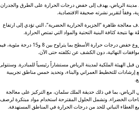
مدينة الرياض، يهدف إلى خفض درجات الحرارة على الطرق والجدران
دف معالجة ظاهرة “الجزيرة الحرارية الحضرية”، التي تؤدي إلى ارتفاع
ها نتيجة كثافة البنية التحتية والمواد التي تمتص الحرارة.
وبحسب مصادر نقلت عنها الصحيفة، يستهدف المشروع خفض درجات حرارة الأسطح بما يتراوح بين 8 و15 درجة مئوي
وافقات النهائية، دون الكشف عن تكلفته حتى الآن.
عد تعيين شركة PLANET اليونانية من قبل الهيئة الملكية لمدينة الرياض مستشاراً رئيسياً للمبادرة. وستتولى
ضع إرشادات للتخطيط العمراني والبناء، وتحديد خمس مناطق تجريبية
ع.
 الرياض، بما في ذلك حديقة الملك سلمان، مع التركيز على معالجة
لمساحات الخضراء. وتشمل الحلول المقترحة استخدام مواد مبتكرة لرصف
ع الغطاء النباتي للحد من درجات الحرارة في المناطق المستهدفة.