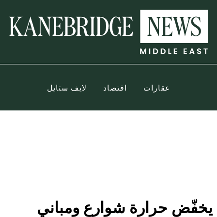
عقارات
اقتصاد
لايف ستايل
خفّض حرارة شوارع ومباني