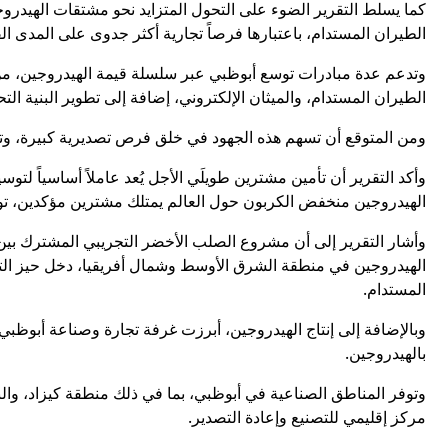
كما يسلط التقرير الضوء على التحول المتزايد نحو مشتقات الهيدروجي
الطيران المستدام، باعتبارها فرصاً تجارية أكثر جدوى على المدى ال
وتدعم عدة مبادرات توسع أبوظبي عبر سلسلة قيمة الهيدروجين، من بي
الطيران المستدام، والميثان الإلكتروني، إضافة إلى تطوير البنية التح
ومن المتوقع أن تسهم هذه الجهود في خلق فرص تصديرية كبيرة، و
وأكد التقرير أن تأمين مشترين طويلَي الأجل يُعد عاملاً أساسياً لت
الهيدروجين منخفض الكربون حول العالم يمتلك مشترين مؤكدين، توا
وأشار التقرير إلى أن مشروع الصلب الأخضر التجريبي المشترك بين
الهيدروجين في منطقة الشرق الأوسط وشمال أفريقيا، دخل حيز التشغ
المستدام.
وبالإضافة إلى إنتاج الهيدروجين، أبرزت غرفة تجارة وصناعة أبوظبي
بالهيدروجين.
وتوفر المناطق الصناعية في أبوظبي، بما في ذلك منطقة كيزاد، والبني
مركز إقليمي للتصنيع وإعادة التصدير.