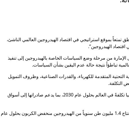
ق تمتعاً بموقع استراتيجي في اقتصاد الهيدروجين العالمي الناشئ،
ال الإمارة من مرحلة وضع السياسات الخاصة بالهيدروجين إلى تنفيذ
مية تباطؤاً نتيجة حالة عدم اليقين بشأن السياسات.
ية التحتية المتقدمة للكهرباء، والقدرات الصناعية، وظروف التمويل
ض التكلفة.
ومن المتوقع أن تصبح الدولة من بين أقل منتجي الهيدروجين والأمونيا تكلفةً في العالم بحلول عام 2030، بما يدعم صادراتها إلى أسواق
وتقود أبوظبي طموحات الإمارات في قطاع الهيدروجين، مستهدفة إنتاج 1.4 مليون طن سنوياً من الهيدروجين منخفض الكربون بحلول عام