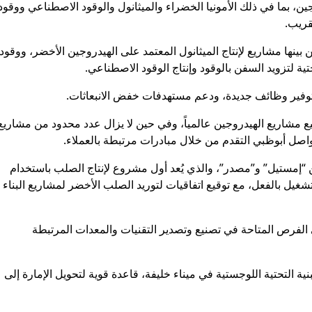
ن، بما في ذلك الأمونيا الخضراء والميثانول والوقود الاصطناعي ووقود
قريب.
نها مشاريع لإنتاج الميثانول المعتمد على الهيدروجين الأخضر، ووقود
تية لتزويد السفن بالوقود وإنتاج الوقود الاصطناعي.
توفير وظائف جديدة، ودعم مستهدفات خفض الانبعاثات.
وسيع مشاريع الهيدروجين عالمياً، وفي حين لا يزال عدد محدود من مشاريع
صل أبوظبي التقدم من خلال مبادرات مرتبطة بالعملاء.
 “إمستيل” و”مصدر”، والذي يُعد أول مشروع لإنتاج الصلب باستخدام
يل بالفعل، مع توقيع اتفاقيات لتوريد الصلب الأخضر لمشاريع البناء
 الفرص المتاحة في تصنيع وتصدير التقنيات والمعدات المرتبطة
ة التحتية اللوجستية في ميناء خليفة، قاعدة قوية لتحويل الإمارة إلى